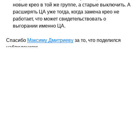
новые крео в той же группе, а старые выключить. А
расширять ЦА уже тогда, когда замена крео не
работает, что может свидетельствовать о
выгорании именно ЦА.
Спасибо
Максиму Дмитриеву
за то, что поделился
наблюдением.
А еще больше хаков в нашем марафоне
по VK ADS. Подробную программу и
список плюшек
читайте здесь.
Чтобы поучаствовать (даже если
сильно опоздали к началу) —
пишите в
ЛС:
«Хочу марафон по ADS».