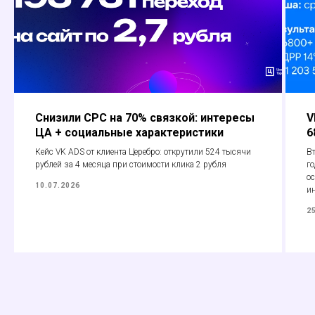
Снизили CPC на 70% связкой: интересы
V
ЦА + социальные характеристики
6
Кейс VK ADS от клиента Церебро: открутили 524 тысячи
Вт
рублей за 4 месяца при стоимости клика 2 рубля
го
ос
10.07.2026
и
2