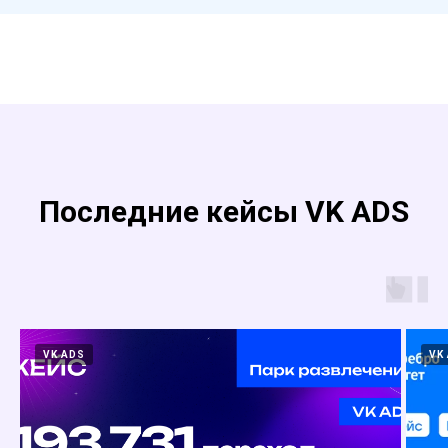
Последние кейсы VK ADS
VK ADS
VK