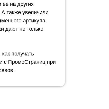
 ее на других
 А также увеличили
дменного артикула
жи дают не только
, как получать
и с ПромоСтраниц при
севов.