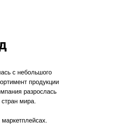
д
лась с небольшого
сортимент продукции
омпания разрослась
 стран мира.
а маркетплейсах.