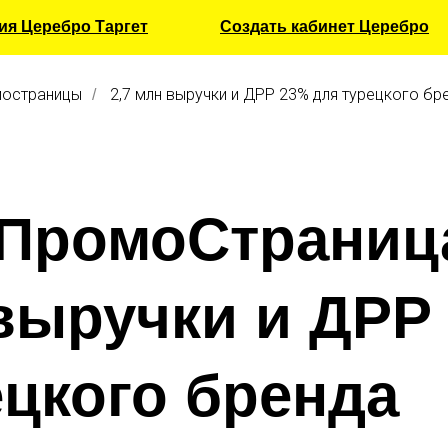
ия Церебро Таргет
Создать кабинет Церебро
остраницы
2,7 млн выручки и ДРР 23% для турецкого б
/
 ПромоСтраниц
 выручки и ДРР
ецкого бренда