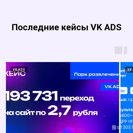
Последние кейсы VK ADS
VK ADS
VK